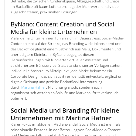
Betriebe, die zwischen Kundenakquise, Alltagsgeschäft und Chaos 
im Backoffice oft kaum Luft holen, liegt der Mehrwert in individuell 
zugeschnittenen, praxisnahen Lösungen.
ByNano: Content Creation und Social 
Media für kleine Unternehmen
Viele kleine Unternehmen fühlen sich im Dauerstress: Social-Media-
Content bleibt auf der Strecke, das Branding wirkt inkonsistent und 
das Backoffice gleicht einem Labyrinth aus Mails, Dokumenten und 
unerledigtem Kleinkram. ByNano begegnet diesen 
Herausforderungen mit fundierter virtueller Assistenz und 
strukturiertem Büroservice. Statt standardisierter Vorlagen stehen 
individuelle Ansätze im Mittelpunkt: Jede Marke bekommt ein 
Corporate Design, das sich aus ihrer Identität entwickelt, ergänzt um 
digitale Ordnung und gezielte Backoffice-Unterstützung 
durch 
Martina Hafner
. Nicht nur grafisch, sondern auch 
organisatorisch werden so Abläufe und Markenauftritt verlässlich 
optimiert.
Social Media und Branding für kleine 
Unternehmen mit Martina Hafner
Klarer Fokus im aktuellen Medienwandel: Social Media ist mehr als 
reine visuelle Präsenz. In der Betreuung von Social-Media-Content 
und Mediengestaltung setzt ByNano auf echtes Storytelling und 