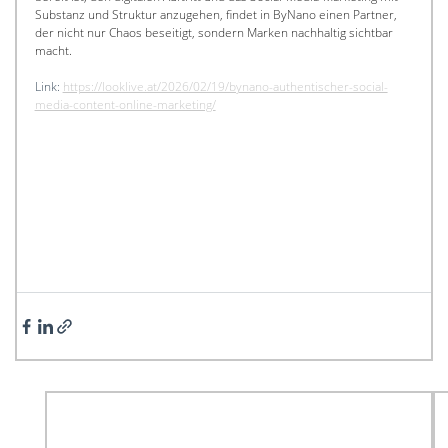
Substanz und Struktur anzugehen, findet in ByNano einen Partner, 
der nicht nur Chaos beseitigt, sondern Marken nachhaltig sichtbar 
macht.
Link: 
https://looklive.at/2026/02/19/bynano-authentischer-social-
media-content-online-marketing/